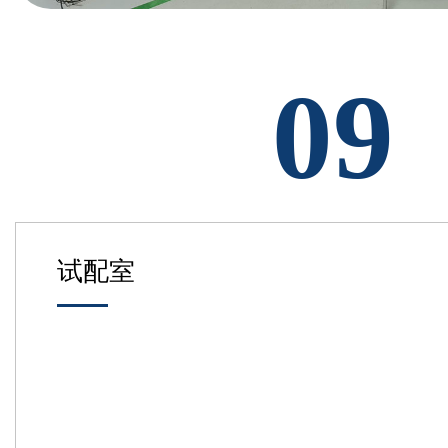
09
试配室