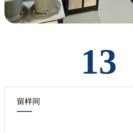
13
留样间