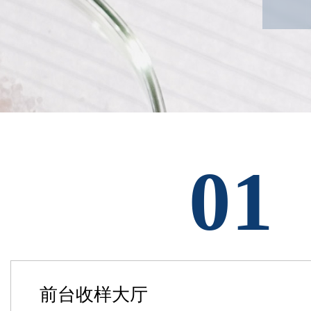
01
前台收样大厅